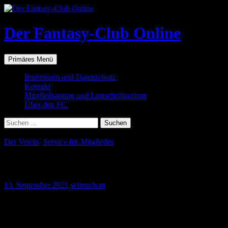
Zum
Inhalt
springen
Der Fantasy-Club Online
Suchen
Primäres Menü
Impressum und Datenschutz
Kontakt
Mitgliedsantrag und Lastschriftauftrag
Über den FC
Suchen
nach:
Der Verein
,
Service für Mitglieder
Absage Mitgliederversammlung
13. September 2021
scheuch.m
Liebe Vereinsmitglieder,
für den 18.9. habe ich Euch zur Mitgliederversammlung des Fantasy