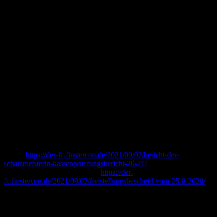
Club e.V. eingeladen, sie sollte digital stattfinden. Voraussetzung
dafür war, sich elektronisch zu registrieren.
Bis heute haben wir aber leider nur 32 Registrierungen erhalten –
damit würden wir zwar knapp die notwendige Anzahl der
Stimmberechtigten erreichen, allerdings müssten nur zwei Menschen
es nicht schaffen (und es gab ein paar „eventuell“ bei den
Meldungen), und schon wären wir nicht beschlussfähig. Dann
müsste die Sitzung vier Wochen später zwingend wiederholt
werden. Sie wäre dann zwar unabhängig von der Zahl der
Teilnehmenden beschlussfähig – doch das erscheint dem Vorstand
eine zu schmale Basis, um legitimiert werden zu können.
Daher sage ich die für den 18.9. geplante Mitgliederversammlung
ab. Die nächste Mitgliederversammlung findet in Präsenz
voraussichtlich am 19. August 2022 statt.
Informationen und Berichte zum zurückliegenden Geschäftsjahr gibt
es hier
https://der-fc.finstercon.de/2021/09/02/bericht-der-
schatzmeisterin-kassenpruefungsbericht-20-21/
und auch den
aktuellen Freistellungsbescheid
https://der-
fc.finstercon.de/2021/09/02/freistellungsbescheid-vom-25-8-2020/
Und damit geht mein Dank vor allem an unsere herausragende
Schatzmeisterin Irene und das Kassenprüfungsteam Claudia und
Jan.