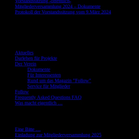
Vorstandssitzung -öffentlich-
Mitgliederversammlung 2024 – Dokumente
Protokoll der Vorstandssitzung vom 9.März 2024
Die Webseite des Fantasy-Club e.V.
Übersicht
Aktuelles
Darlehen für Projekte
Der Verein
Dokumente
Für Interessenten
Rund um das Magazin "Follow"
Service für Mitglieder
Follow
Frequently Asked Questions FAQ
Was macht eigentlich …
Neueste Beiträge
Eine Bitte …
Einladung zur Mitgliederversammlung 2025