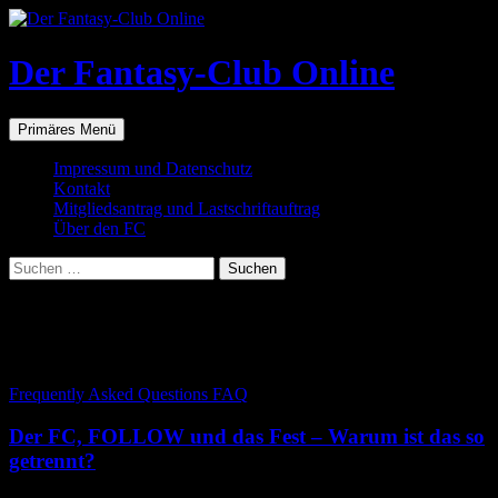
Zum
Inhalt
springen
Der Fantasy-Club Online
Suchen
Primäres Menü
Impressum und Datenschutz
Kontakt
Mitgliedsantrag und Lastschriftauftrag
Über den FC
Suchen
nach:
Kategoriearchiv: Frequently Asked
Questions FAQ
Frequently Asked Questions FAQ
Der FC, FOLLOW und das Fest – Warum ist das so
getrennt?