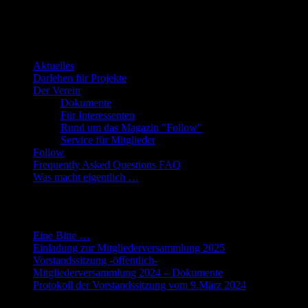
Die Webseite des Fantasy-Club e.V.
Übersicht
Aktuelles
Darlehen für Projekte
Der Verein
Dokumente
Für Interessenten
Rund um das Magazin "Follow"
Service für Mitglieder
Follow
Frequently Asked Questions FAQ
Was macht eigentlich …
Neueste Beiträge
Eine Bitte …
Einladung zur Mitgliederversammlung 2025
Vorstandssitzung -öffentlich-
Mitgliederversammlung 2024 – Dokumente
Protokoll der Vorstandssitzung vom 9.März 2024