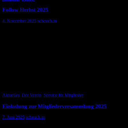
Follow Herbst 2025
4. November 2025
scheuch.m
Ihr Lieben,
aufgrund eines Fehlers ist leider ein Fehldruck verschickt
worden. Aber keine Sorge, der Druck des richtigen „Nachfest-
FOLLOWs“
ist angestoßen und sollte bald erfolgen. Auch das richtige Exemplar
besteht aus zwei Bänden und sollte kurzfristig bei euch eintreffen.
Aufgrund dieser Umstände wird der kommende
Redaktionsschluss
auf den
20.12.2025
verschoben.
Wir bitten vielmals um Entschuldigung.
Aktuelles
,
Der Verein
,
Service für Mitglieder
Einladung zur Mitgliederversammlung 2025
7. Juni 2025
scheuch.m
Einladung zur Mitgliederversammlung des Fantasy Club e.V.