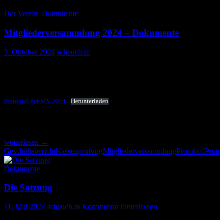
Der Verein
,
Dokumente
Mitgliederversammlung 2024 – Dokumente
3. Oktober 2024
scheuch.m
Hier die Dokumente zur MV 2024 vom 17.8.2024
Protokoll
Protokoll der MV 2024
Herunterladen
Geschäftsbericht des 1. Vorsitzenden
Mitgliederversammlung
weiterlesen
→
2024
Geschäftsbericht
Kassenprüfung
Mitgliederversammlung
Protokoll
Prot
–
Dokumente
Dokumente
Die Satzung
11. Mai 2024
scheuch.m
Kommentar hinterlassen