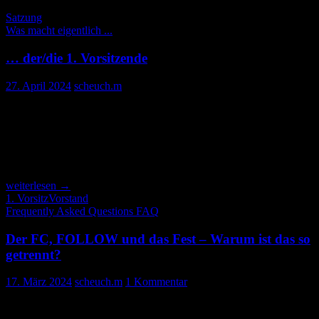
Satzung
Was macht eigentlich ...
… der/die 1. Vorsitzende
27. April 2024
scheuch.m
Das hier in Work in Progress – immer wenn ich was mache, dann
ergänze ich das mal. Klingt dann am Ende viel, aber der zeitliche
Aufwand verteilt übers Jahr hält sich in Grenzen. Und es gibt
satzungsgemäße Aufgaben und welche, die sich innerhalb des
Vorstands auch umverteilen lassen. Let’s go!
…
weiterlesen
→
der/die
1. Vorsitz
Vorstand
1.
Frequently Asked Questions FAQ
Vorsitzende
Der FC, FOLLOW und das Fest – Warum ist das so
getrennt?
17. März 2024
scheuch.m
1 Kommentar
Grundsätzlich sind die Aufgaben von FOLLOW und des Fantasy
Club e.V. strikt getrennt, die Aufgabe des FC ist „nur“ die