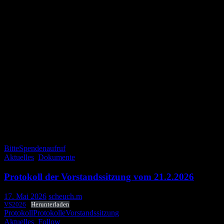
Dazu jetzt schon: vielen herzlichen Dank.
Und Follow Follow
Michael
Die Bankverbindung: Fantasy Club e.V.
IBAN DE54551900000045593019
Volksbank Darmstadt-Mainz
BIC: MVBMDE55XXX
Wenn ihr nur „Spende“ als Zweck angebt, dann könnt ihr in Eurer
Steuerklärung die Spende in Ansatz bringen, bis zu einem Betrag
von 300 Euro braucht ihr auch keine Zuwendungsbescheinigung
vom Verein, fordert das Finanzamt Belege an genügt der
Kontoauszug.
Bitte
Spendenaufruf
Aktuelles
,
Dokumente
Protokoll der Vorstandssitzung vom 21.2.2026
17. Mai 2026
scheuch.m
VS2026
Herunterladen
Protokoll
Protokolle
Vorstandssitzung
Aktuelles
,
Follow