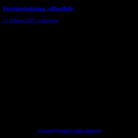
Vorstandssitzung -öffentlich-
13. Februar 2025
scheuch.m
Wir haben wieder eine Vorstandssitzung, als Videokonferenz und
die ist wieder öffentlich
Am 22.2.2025 um 11:00. Den Link gibts dann kurz vorher.
Tagesordnung
Finanzen: die Schatzmeisterin gibt Auskunft
Festlegung des Mitgliedsbeitrags des Geschäftsjahres 2025/26
Vorbereitung der Mitgliederversammlung am 9. August 2025
Verschiedenes
Die Sitzung ist öffentlich, ich werde auf der Webseite, Discord,
Facebook und Mailingliste dazu einladen. Wer teilnehmen möchte
bitte eine Mail an
vorstand@fantasy-club-online.de
schreiben