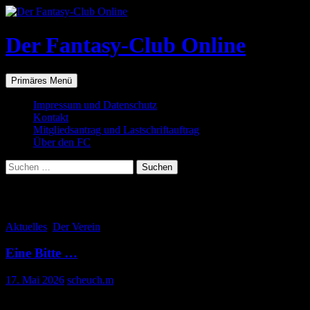
Zum
Inhalt
springen
Der Fantasy-Club Online
Suchen
Primäres Menü
Impressum und Datenschutz
Kontakt
Mitgliedsantrag und Lastschriftauftrag
Über den FC
Suchen
nach:
Alle Beiträge von scheuch.m
Aktuelles
,
Der Verein
Eine Bitte …
17. Mai 2026
scheuch.m
Liebe Vereinsmitglieder,