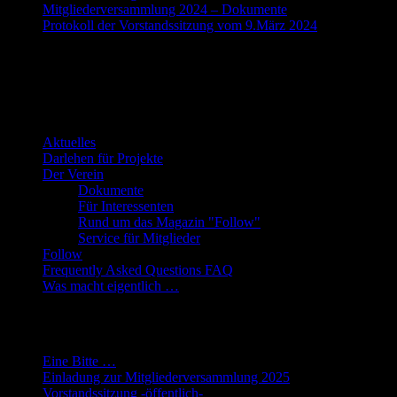
Mitgliederversammlung 2024 – Dokumente
Protokoll der Vorstandssitzung vom 9.März 2024
Die Webseite des Fantasy-Club e.V.
Übersicht
Aktuelles
Darlehen für Projekte
Der Verein
Dokumente
Für Interessenten
Rund um das Magazin "Follow"
Service für Mitglieder
Follow
Frequently Asked Questions FAQ
Was macht eigentlich …
Neueste Beiträge
Eine Bitte …
Einladung zur Mitgliederversammlung 2025
Vorstandssitzung -öffentlich-