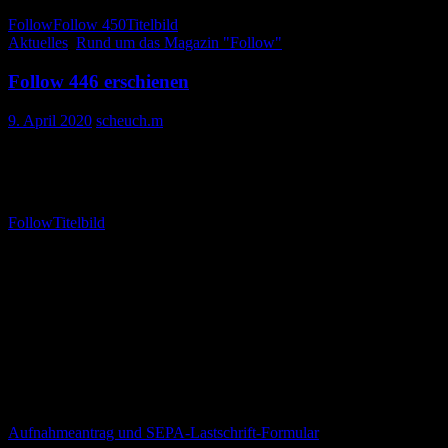
Follow
Follow 450
Titelbild
Aktuelles
,
Rund um das Magazin "Follow"
Follow 446 erschienen
9. April 2020
scheuch.m
420 Seiten
Follow
Titelbild
Willkommen
Dies ist die Webseite des Fantasy Club e.V. Hier finden Interessierte
und Mitglieder alle Informationen zum Verein und seinen
Aktivitäten. Alle Informationen zu FOLLOW, der traditionsreichen
Vereinigung von Fantasy-Fans gibt es auf www.follow.de Hinter
dem folgenden Link findet ihr das Formular für den
Aufnahmeantrag, und wenn sich die Bankverbindung ändert: bitte
mit dem PDF die SEPA-Einzugsermächtigung erneuern.
Aufnahmeantrag und SEPA-Lastschrift-Formular