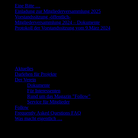
Eine Bitte …
Einladung zur Mitgliederversammlung 2025
Vorstandssitzung -öffentlich-
Mitgliederversammlung 2024 – Dokumente
Protokoll der Vorstandssitzung vom 9.März 2024
Die Webseite des Fantasy-Club e.V.
Übersicht
Aktuelles
Darlehen für Projekte
Der Verein
Dokumente
Für Interessenten
Rund um das Magazin "Follow"
Service für Mitglieder
Follow
Frequently Asked Questions FAQ
Was macht eigentlich …
Neueste Beiträge