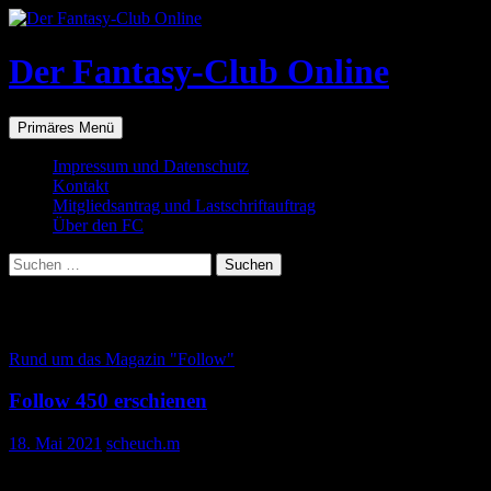
Zum
Inhalt
springen
Der Fantasy-Club Online
Suchen
Primäres Menü
Impressum und Datenschutz
Kontakt
Mitgliedsantrag und Lastschriftauftrag
Über den FC
Suchen
nach:
Schlagwortarchiv: Titelbild
Rund um das Magazin "Follow"
Follow 450 erschienen
18. Mai 2021
scheuch.m