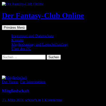
Zum
Inhalt
springen
Der Fantasy-Club Online
Suchen
Primäres Menü
Impressum und Datenschutz
Kontakt
Mitgliedsantrag und Lastschriftauftrag
Über den FC
Suchen
nach:
Schlagwortarchiv: featured
Der Verein
,
Für Interessenten
Mitgliedschaft
25. März 2016
scheuch.m
1 Kommentar