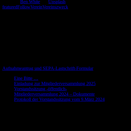
Foto von
Ben White
auf
Unsplash
featured
Follow
Verein
Vereinszweck
Willkommen
Dies ist die Webseite des Fantasy Club e.V. Hier finden Interessierte
und Mitglieder alle Informationen zum Verein und seinen
Aktivitäten. Alle Informationen zu FOLLOW, der traditionsreichen
Vereinigung von Fantasy-Fans gibt es auf www.follow.de Hinter
dem folgenden Link findet ihr das Formular für den
Aufnahmeantrag, und wenn sich die Bankverbindung ändert: bitte
mit dem PDF die SEPA-Einzugsermächtigung erneuern.
Aufnahmeantrag und SEPA-Lastschrift-Formular
Eine Bitte …
Einladung zur Mitgliederversammlung 2025
Vorstandssitzung -öffentlich-
Mitgliederversammlung 2024 – Dokumente
Protokoll der Vorstandssitzung vom 9.März 2024
Die Webseite des Fantasy-Club e.V.
Übersicht