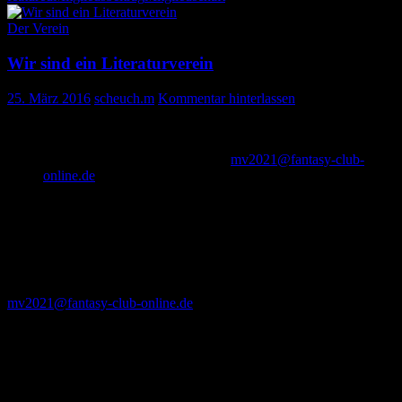
Der Verein
Wir sind ein Literaturverein
25. März 2016
scheuch.m
Kommentar hinterlassen
Wer an der Mitgliederversammlung teilnehmen möchte, der
Registriert sich mit einer Mail an
mv2021@fantasy-club-
online.de
unter Angabe des Realnamens.
Es kommt in der Woche vor der MV eine E-Mail mit dem
Link zum Konferenzraum und einem individuellen Code.
Bei der Versammlung meldet man sich unter seinem
Realnamen + dem individuellen Code an.
Wichtig ist: möglicherweise landen die Antwortmails in Eurem
Spam-Filter. Bitte kontrolliert diesen, schaltet den Absender
mv2021@fantasy-club-online.de
frei, helft anderen, die damit
Probleme haben.
Der Fantasy Club e.V. wurde 1993 gegründet, um Kunst und
Literatur und den Gedanken der Völkerverständigung zu fördern.
Der Vereinszweck wird verwirklicht durch die Herausgabe von