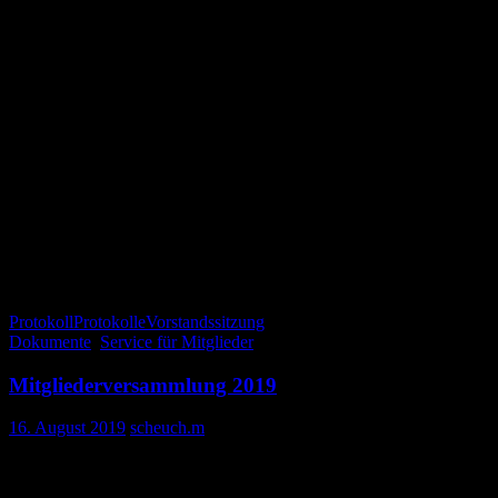
stimmt einstimmig zu.
Die Redaktion bittet darum, jeweils eine Woche nach
Redaktionsschluss eine aktuelle Adressliste zu bekommen. Die
Redaktion schickt aber auch noch ein kleine E-Mail an Irene und
den ausgelagerten Memory-Speicher Törtchen.
Eine Umstellung von A-Mitgliedschaft auf B-Mitgliedschaft im
laufenden Geschäftsjahr ist nicht möglich. (Sollte jemand von B auf
A wechseln wollen, so ist das möglich. Es gibt dann rückwirkend
alle FOLLOWs, von denen es noch Exemplare gibt.)
Der Vorstand dankt Frank Schellmann für die Stempel.
Um 14:57 schließt der 1. Vorsitzende die Sitzung.
Protokoll
Protokolle
Vorstandssitzung
Dokumente
,
Service für Mitglieder
Mitgliederversammlung 2019
16. August 2019
scheuch.m
Hier (nach und nach) die Unterlagen zur Mitgliederversammlung
2019 zum Geschäftsjahr 2018/2019.