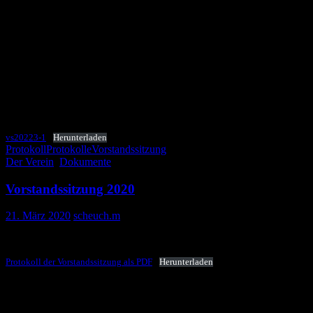
DerMitgliedsbeitrag für das Geschäftsjahr 2023/24 wird auf
45 Euro für A-Mitglieder erhöht, um die Preiserhöhungen für
Druck und Porto des FOLLOW etwas aufzufangen. Der
Beitrag für B-Mitglieder bleibt gleich bei 5 Euro.
Der Vorstand wird einen Satzungsänderungsantrag
einbringen, der schon für 2020 vorgesehen war, der die
Einrichtung einer Beitragssatzung und für neue Anträge die
verpflichtende Teilnahme am SEPA-Lastschriftverfahren
vorsieht.
vs20223-1
Herunterladen
Protokoll
Protokolle
Vorstandssitzung
Der Verein
,
Dokumente
Vorstandssitzung 2020
21. März 2020
scheuch.m
Hier das Protokoll der Vorstandssitzung 2020
Protokoll der Vorstandssitzung als PDF
Herunterladen
Vorstandssitzung Frankfurt-Höchst, 8.
Februar 2020