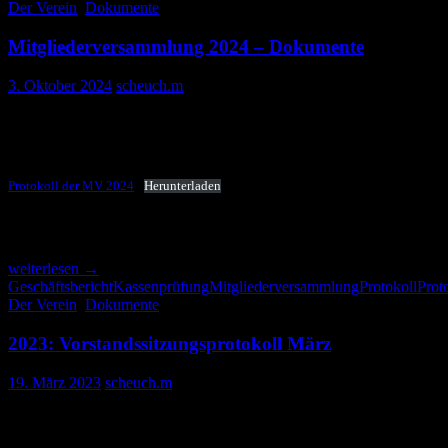
Der Verein
,
Dokumente
Mitgliederversammlung 2024 – Dokumente
3. Oktober 2024
scheuch.m
Hier die Dokumente zur MV 2024 vom 17.8.2024
Protokoll
Protokoll der MV 2024
Herunterladen
Geschäftsbericht des 1. Vorsitzenden
Mitgliederversammlung
weiterlesen
→
2024
Geschäftsbericht
Kassenprüfung
Mitgliederversammlung
Protokoll
Prot
–
Der Verein
,
Dokumente
Dokumente
2023: Vorstandssitzungsprotokoll März
19. März 2023
scheuch.m
Es gibt zwei wesentliche Punkte, das komplette Protokoll im
Anhang