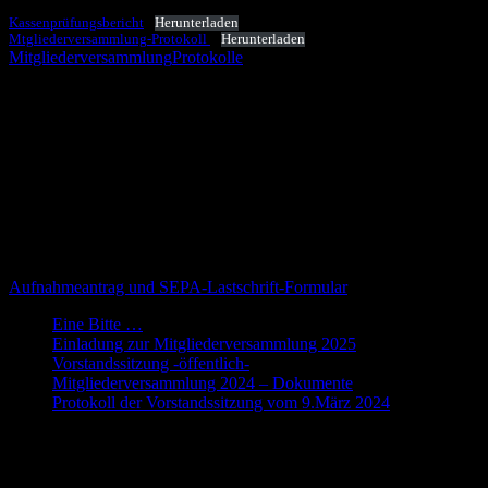
Kassenprüfungsbericht
Herunterladen
Mtgliederversammlung-Protokoll
Herunterladen
Mitgliederversammlung
Protokolle
Willkommen
Dies ist die Webseite des Fantasy Club e.V. Hier finden Interessierte
und Mitglieder alle Informationen zum Verein und seinen
Aktivitäten. Alle Informationen zu FOLLOW, der traditionsreichen
Vereinigung von Fantasy-Fans gibt es auf www.follow.de Hinter
dem folgenden Link findet ihr das Formular für den
Aufnahmeantrag, und wenn sich die Bankverbindung ändert: bitte
mit dem PDF die SEPA-Einzugsermächtigung erneuern.
Aufnahmeantrag und SEPA-Lastschrift-Formular
Eine Bitte …
Einladung zur Mitgliederversammlung 2025
Vorstandssitzung -öffentlich-
Mitgliederversammlung 2024 – Dokumente
Protokoll der Vorstandssitzung vom 9.März 2024
Die Webseite des Fantasy-Club e.V.