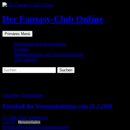
Zum
Inhalt
springen
Der Fantasy-Club Online
Suchen
Primäres Menü
Impressum und Datenschutz
Kontakt
Mitgliedsantrag und Lastschriftauftrag
Über den FC
Suchen
nach:
Schlagwortarchiv: Protokolle
Aktuelles
,
Dokumente
Protokoll der Vorstandssitzung vom 21.2.2026
17. Mai 2026
scheuch.m
VS2026
Herunterladen
Protokoll
Protokolle
Vorstandssitzung